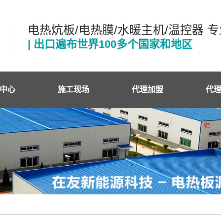
电热炕板/电热膜/水暖主机/温控器 
| 出口遍布世界100多个国家和地区
中心
施工现场
代理加盟
代
电热板
代
电热膜
施
电热膜
电热膜
控器
电缆