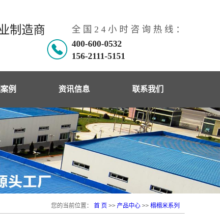
专业制造商
全 国 2 4 小 时 咨 询 热 线 ：
400-600-0532
156-2111-5151
理案例
资讯信息
联系我们
理案例
公司新闻
工现场
行业动态
在宇百科
韩国电热板
电暖资讯
您的当前位置：
首 页
>>
产品中心
>>
榻榻米系列