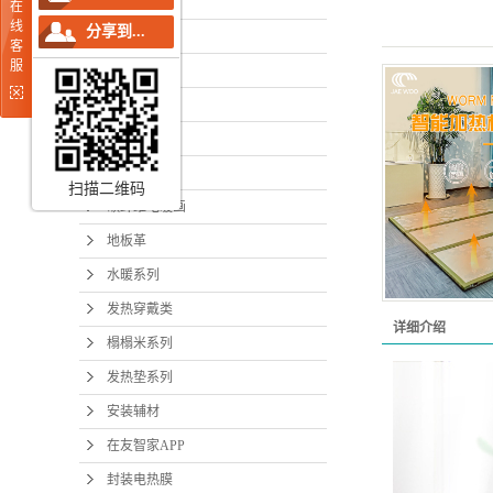
在友电热板
在
碳纤维
线
分享到...
条状电热膜
客
地
服
面状电热膜
水暖
网状电热膜
温控器
发热
发热电缆
榻榻
扫描二维码
碳纤维电暖画
发热
地板革
安装
水暖系列
发热穿戴类
在友智
详细介绍
榻榻米系列
封装
发热垫系列
柔性发
安装辅材
在友智家APP
封装电热膜