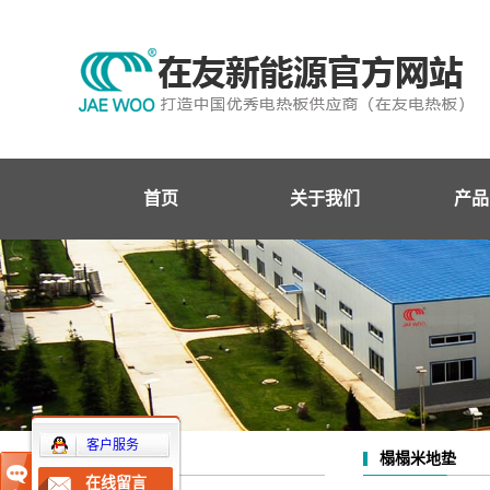
首页
关于我们
产品
企业简介
在友
企业文化
条状
企业资质
面状
企业荣誉
网状
温
客户服务
榻榻米地垫
产品中心
发热
在线留言