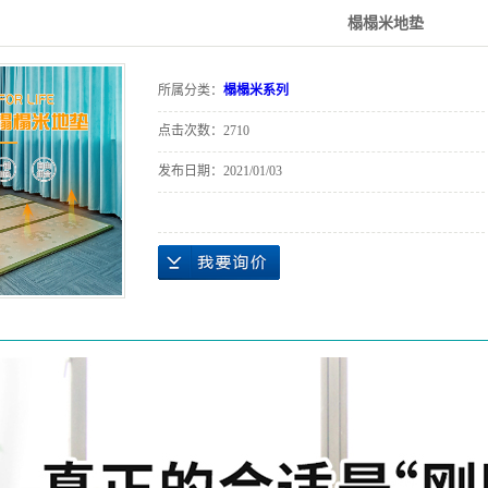
电暖画
榻榻米地垫
板革
所属分类：
榻榻米系列
系列
点击次数：
2710
穿戴类
发布日期：
2021/01/03
米系列
垫系列
辅材
家APP
电热膜
热材料