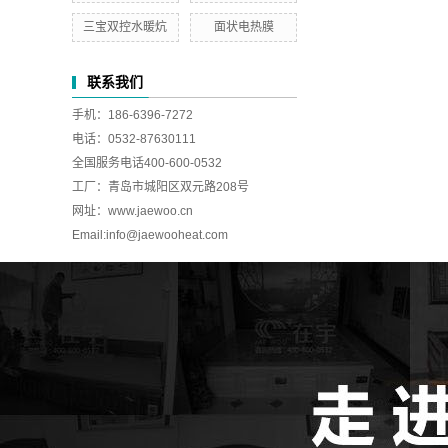
三宝双控水暖炕
面状电热膜
联系我们
手机：186-6396-7272
电话：0532-87630111
全国服务电话400-600-0532
工厂：青岛市城阳区双元路208号
网址：www.jaewoo.cn
Email:
info@jaewooheat.com