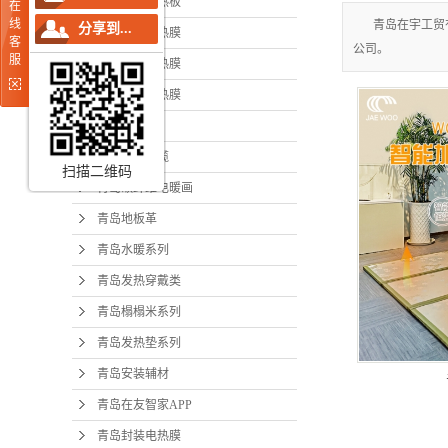
青岛在友电热板
在
青岛碳纤
线
青岛在宇工贸
分享到...
青岛条状电热膜
客
公司。
青岛
服
青岛面状电热膜
青岛水
青岛网状电热膜
青岛温控器
青岛发
青岛发热电缆
青岛榻
扫描二维码
青岛碳纤维电暖画
青岛发
青岛地板革
青岛安
青岛水暖系列
青岛发热穿戴类
青岛在友
青岛榻榻米系列
青岛封
青岛发热垫系列
青岛柔性
青岛安装辅材
青岛在友智家APP
青岛封装电热膜