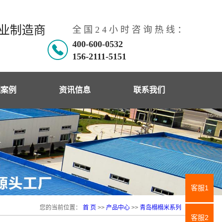
专业制造商
全 国 2 4 小 时 咨 询 热 线 ：
400-600-0532
156-2111-5151
理案例
资讯信息
联系我们
理案例
公司新闻
工现场
行业动态
在宇百科
韩国电热板
客服1
电暖资讯
您的当前位置：
首 页
>>
产品中心
>>
青岛榻榻米系列
客服2