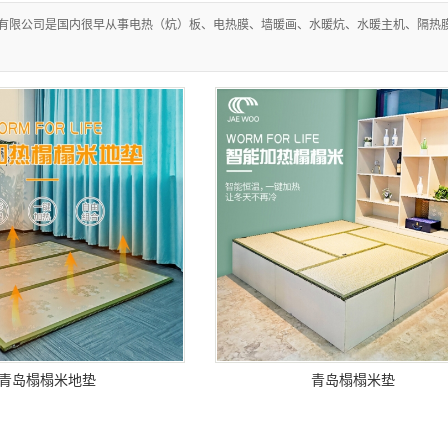
维电暖画
有限公司是国内很早从事电热（炕）板、电热膜、墙暖画、水暖炕、水暖主机、隔热
地板革
暖系列
热穿戴类
榻米系列
热垫系列
装辅材
智家APP
装电热膜
发热材料
青岛榻榻米地垫
青岛榻榻米垫