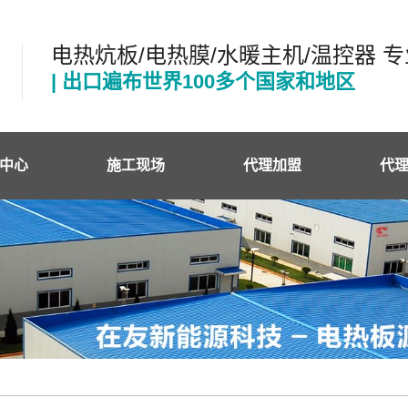
电热炕板/电热膜/水暖主机/温控器 
| 出口遍布世界100多个国家和地区
中心
施工现场
代理加盟
代
友电热板
代
状电热膜
施
状电热膜
状电热膜
温控器
热电缆