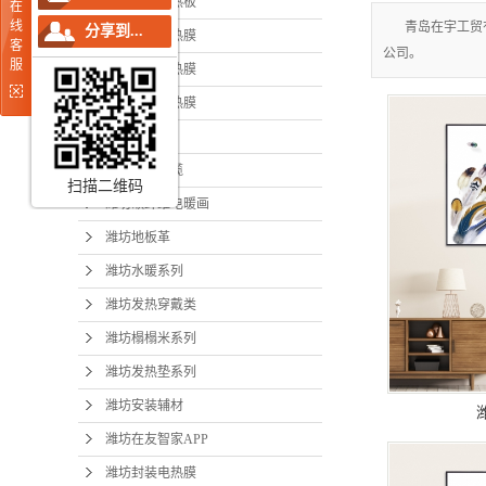
潍坊在友电热板
在
潍坊碳纤
线
青岛在宇工贸
分享到...
潍坊条状电热膜
客
公司。
潍坊
服
潍坊面状电热膜
潍坊水
潍坊网状电热膜
潍坊温控器
潍坊发
潍坊发热电缆
潍坊榻
扫描二维码
潍坊碳纤维电暖画
潍坊发
潍坊地板革
潍坊安
潍坊水暖系列
潍坊发热穿戴类
潍坊在友
潍坊榻榻米系列
潍坊封
潍坊发热垫系列
潍坊柔性
潍坊安装辅材
潍坊在友智家APP
潍坊封装电热膜