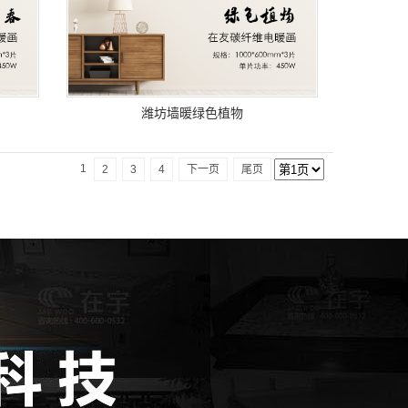
潍坊墙暖绿色植物
1
2
3
4
下一页
尾页