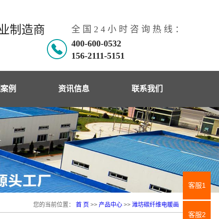
专业制造商
全 国 2 4 小 时 咨 询 热 线 ：
400-600-0532
156-2111-5151
理案例
资讯信息
联系我们
理案例
公司新闻
工现场
行业动态
在宇百科
韩国电热板
客服1
电暖资讯
您的当前位置：
首 页
>>
产品中心
>>
潍坊碳纤维电暖画
客服2