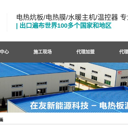
电热炕板/电热膜/水暖主机/温控器 
| 出口遍布世界100多个国家和地区
中心
施工现场
代理加盟
代
友电热板
代
状电热膜
施
状电热膜
状电热膜
温控器
画
热电缆