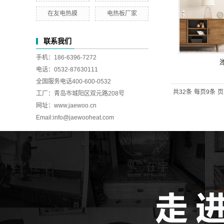
在友电热膜
电热板厂家
联系我们
手机：186-6396-7272
电话：0532-87630111
全国服务电话400-600-0532
共32条
每页9条
页
工厂：青岛市城阳区双元路208号
网址：www.jaewoo.cn
Email:
info@jaewooheat.com