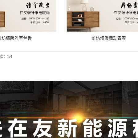
潍坊墙暖雅室兰香
潍坊墙暖舞动青春
次：1/4