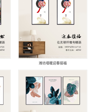
潍坊墙暖迎春接福