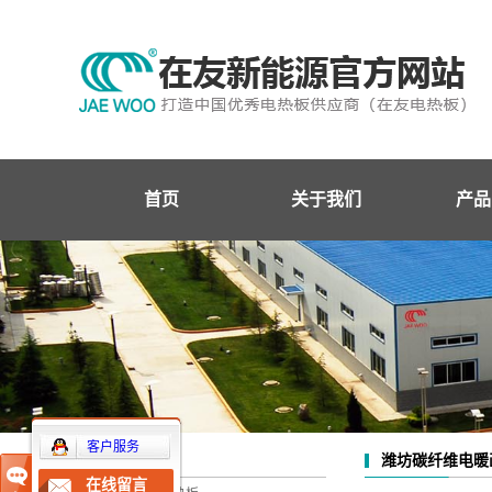
首页
关于我们
产品
企业简介
潍坊在
企业文化
潍坊条
企业资质
潍坊面
企业荣誉
潍坊网
潍坊
客户服务
潍坊碳纤维电暖
产品中心
潍坊发
在线留言