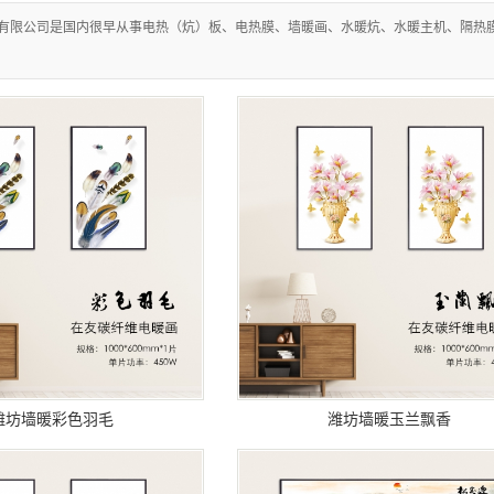
维电暖画
有限公司是国内很早从事电热（炕）板、电热膜、墙暖画、水暖炕、水暖主机、隔热
地板革
暖系列
热穿戴类
榻米系列
热垫系列
装辅材
智家APP
装电热膜
发热材料
潍坊墙暖彩色羽毛
潍坊墙暖玉兰飘香