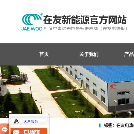
首页
关于我们
产品
企业简介
在友
企业文化
条状
企业资质
面状
企业荣誉
网状
温
客户服务
标签：在友电热
公司概况
发热
在线留言