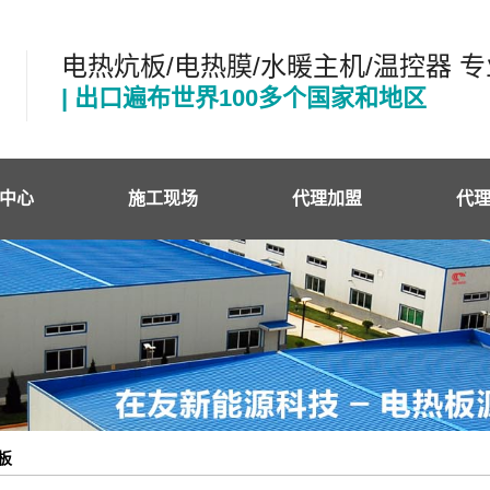
电热炕板/电热膜/水暖主机/温控器 
| 出口遍布世界100多个国家和地区
中心
施工现场
代理加盟
代
电热板
代
电热膜
施
电热膜
电热膜
控器
板
电缆