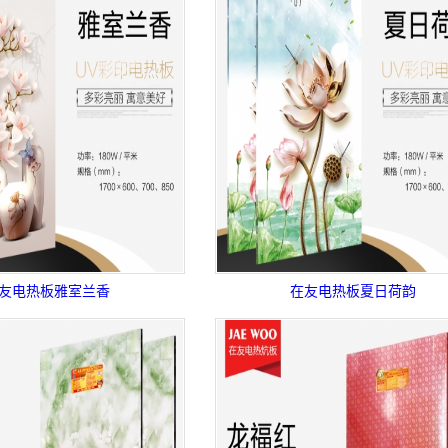
友电热板雅室兰香
在友电热板夏日荷韵