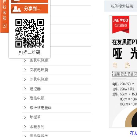
企业简介
在
碳纤维
标签搜索结果：
线
分享到...
企业文化
客
地
服
企业资质
水暖
企业荣誉
发热
产品分类
在友电热板
榻榻
扫描二维码
条状电热膜
发热
面状电热膜
安装
网状电热膜
在友智
温控器
封装
发热电缆
碳纤维电暖画
柔性发
地板革
水暖系列
在
发热穿戴类