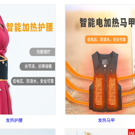
发热护腰
发热马甲