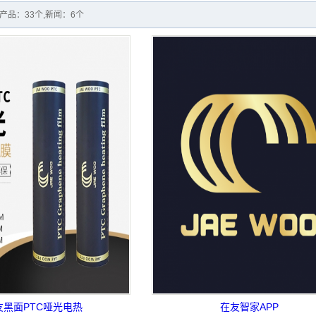
电暖画
产品：33个,新闻：6个
板革
系列
穿戴类
米系列
垫系列
辅材
家APP
电热膜
热材料
友黑面PTC哑光电热
在友智家APP