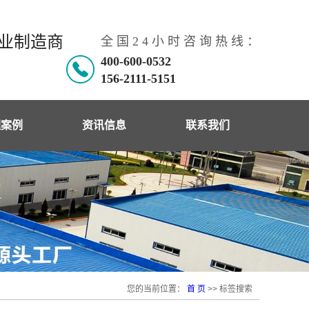
专业制造商
全 国 2 4 小 时 咨 询 热 线 ：
400-600-0532
156-2111-5151
理案例
资讯信息
联系我们
理案例
公司新闻
工现场
行业动态
在宇百科
韩国电热板
电暖资讯
您的当前位置：
首 页
>> 标签搜索